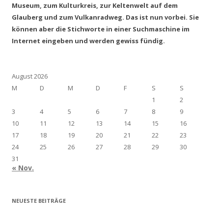
Museum, zum Kulturkreis, zur Keltenwelt auf dem
Glauberg und zum Vulkanradweg. Das ist nun vorbei. Sie
können aber die Stichworte in einer Suchmaschine im
Internet eingeben und werden gewiss fündig.
August 2026
M
D
M
D
F
S
S
1
2
3
4
5
6
7
8
9
10
11
12
13
14
15
16
17
18
19
20
21
22
23
24
25
26
27
28
29
30
31
« Nov.
NEUESTE BEITRÄGE