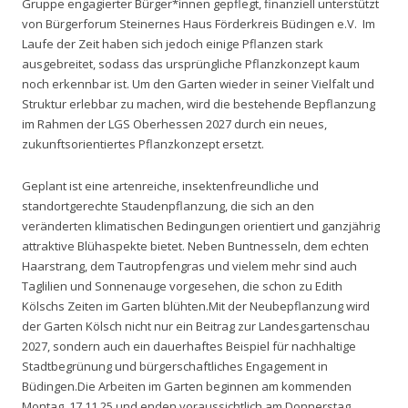
Gruppe engagierter Bürger*innen gepflegt, finanziell unterstützt
von Bürgerforum Steinernes Haus Förderkreis Büdingen e.V. Im
Laufe der Zeit haben sich jedoch einige Pflanzen stark
ausgebreitet, sodass das ursprüngliche Pflanzkonzept kaum
noch erkennbar ist. Um den Garten wieder in seiner Vielfalt und
Struktur erlebbar zu machen, wird die bestehende Bepflanzung
im Rahmen der LGS Oberhessen 2027 durch ein neues,
zukunftsorientiertes Pflanzkonzept ersetzt.
Geplant ist eine artenreiche, insektenfreundliche und
standortgerechte Staudenpflanzung, die sich an den
veränderten klimatischen Bedingungen orientiert und ganzjährig
attraktive Blühaspekte bietet. Neben Buntnesseln, dem echten
Haarstrang, dem Tautropfengras und vielem mehr sind auch
Taglilien und Sonnenauge vorgesehen, die schon zu Edith
Kölschs Zeiten im Garten blühten.Mit der Neubepflanzung wird
der Garten Kölsch nicht nur ein Beitrag zur Landesgartenschau
2027, sondern auch ein dauerhaftes Beispiel für nachhaltige
Stadtbegrünung und bürgerschaftliches Engagement in
Büdingen.Die Arbeiten im Garten beginnen am kommenden
Montag, 17.11.25 und enden voraussichtlich am Donnerstag,